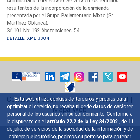
Administración del Estado. Se vota en los términos
resultantes de la incorporación de la enmienda
presentada por el Grupo Parlamentario Mixto (Sr.
Martínez Oblanca).
Sí: 101 No: 192 Abstenciones: 54
DETALLE
XML
JSON
Contacto
|
Sugerencias
|
Accesibilidad
|
Esta web utiliza cookies de terceros y propias para
optimizar el servicio, no recaba ni cede datos de carácter
Mapa Web
personal de los usuarios sin su conocimiento. Conforme a
lo dispuesto en el
artículo 22.2 de la Ley 34/2002
, de 11
de julio, de servicios de la sociedad de la información y de
Preguntas Frecuentes
|
Aviso legal
|
comercio electrónico, pedimos su permiso para obtener