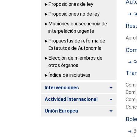
Aut
Proposiciones de ley
Proposiciones no de ley
G
Mociones consecuencia de
Resu
interpelación urgente
Apro
Propuestas de reforma de
Estatutos de Autonomía
Com
Elección de miembros de
C
otros órganos
Tram
Índice de iniciativas
Comis
Alternar
Intervenciones
Comis
Alternar
Actividad Internacional
Comis
Concl
Alternar
Unión Europea
Bole
B