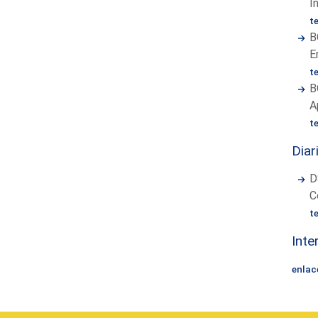
I
t
B
E
t
B
A
t
Diar
D
C
t
Inte
enlac