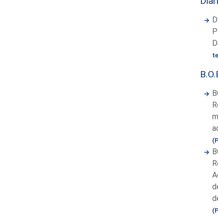
Diar
D
P
D
t
B.O.
B
R
m
a
(
B
R
A
d
d
(