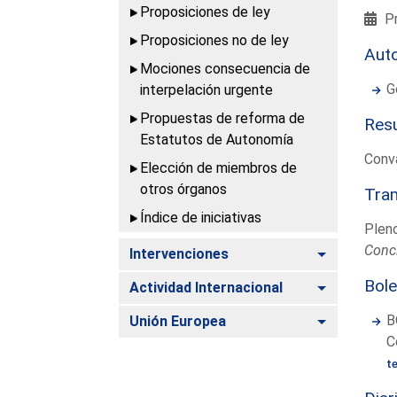
Proposiciones de ley
Pr
Proposiciones no de ley
Aut
Mociones consecuencia de
G
interpelación urgente
Propuestas de reforma de
Resu
Estatutos de Autonomía
Conv
Elección de miembros de
otros órganos
Tram
Índice de iniciativas
Plen
Concl
Alternar
Intervenciones
Bole
Alternar
Actividad Internacional
Alternar
B
Unión Europea
C
t