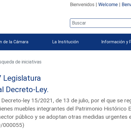
Bienvenidos |
Welcome
|
Benv
n de la Cámara
La Institución
Información y 
queda de iniciativas
 Legislatura
l Decreto-Ley.
 Decreto-ley 15/2021, de 13 de julio, por el que se r
ienes muebles integrantes del Patrimonio Histórico
sector público y se adoptan otras medidas urgentes en
0/000055)