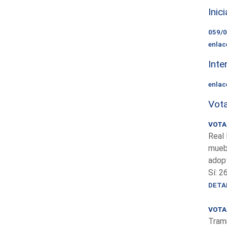
Inic
059/
enlac
Inte
enlac
Vota
VOTAC
Real 
muebl
adopt
Sí: 2
DETA
VOTAC
Trami