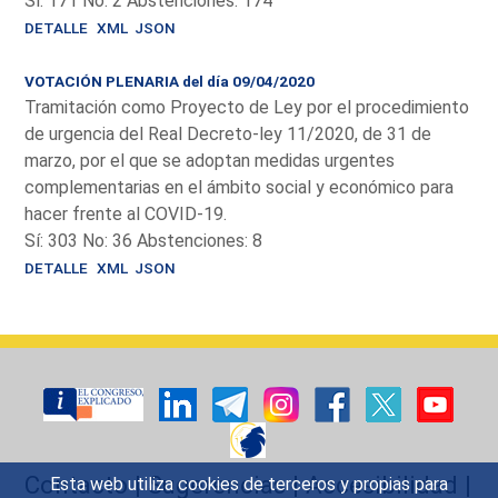
Sí: 171 No: 2 Abstenciones: 174
DETALLE
XML
JSON
VOTACIÓN PLENARIA del día 09/04/2020
Tramitación como Proyecto de Ley por el procedimiento
de urgencia del Real Decreto-ley 11/2020, de 31 de
marzo, por el que se adoptan medidas urgentes
complementarias en el ámbito social y económico para
hacer frente al COVID-19.
Sí: 303 No: 36 Abstenciones: 8
DETALLE
XML
JSON
Contacto
|
Sugerencias
|
Accesibilidad
|
Esta web utiliza cookies de terceros y propias para