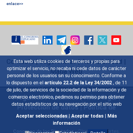
enlace>>
Contacto
|
Sugerencias
|
Accesibilidad
|
Esta web utiliza cookies de terceros y propias para
optimizar el servicio, no recaba ni cede datos de carácter
Mapa Web
personal de los usuarios sin su conocimiento. Conforme a
lo dispuesto en el
artículo 22.2 de la Ley 34/2002
, de 11
de julio, de servicios de la sociedad de la información y de
Preguntas Frecuentes
|
Aviso legal
|
comercio electrónico, pedimos su permiso para obtener
datos estadísticos de su navegación por el sitio web
Protección de datos
|
Política de
Cookies
Aceptar seleccionadas
|
Aceptar todas
|
Más
información
Congreso de los Diputados
- Plaza de las Cortes,