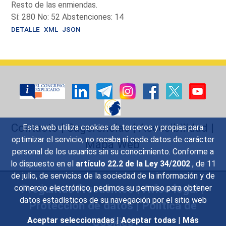
Resto de las enmiendas.
Sí: 280 No: 52 Abstenciones: 14
DETALLE
XML
JSON
Contacto
|
Sugerencias
|
Accesibilidad
|
Esta web utiliza cookies de terceros y propias para
optimizar el servicio, no recaba ni cede datos de carácter
Mapa Web
personal de los usuarios sin su conocimiento. Conforme a
lo dispuesto en el
artículo 22.2 de la Ley 34/2002
, de 11
de julio, de servicios de la sociedad de la información y de
Preguntas Frecuentes
|
Aviso legal
|
comercio electrónico, pedimos su permiso para obtener
datos estadísticos de su navegación por el sitio web
Protección de datos
|
Política de
Cookies
Aceptar seleccionadas
|
Aceptar todas
|
Más