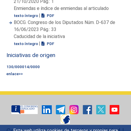
21/10/2020 Pág.: 1
Enmiendas e índice de enmiendas al articulado
|
texto íntegro
PDF
BOCG. Congreso de los Diputados Núm. D-637 de
16/06/2023 Pág.: 33
Caducidad de la iniciativa
|
texto íntegro
PDF
Iniciativas de origen
130/000014/0000
enlace>>
Contacto
|
Sugerencias
|
Accesibilidad
|
Esta web utiliza cookies de terceros y propias para