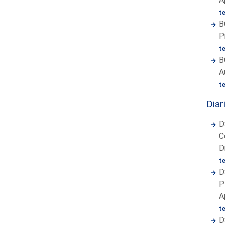
t
B
P
t
B
A
t
Diar
D
C
D
t
D
P
A
t
D