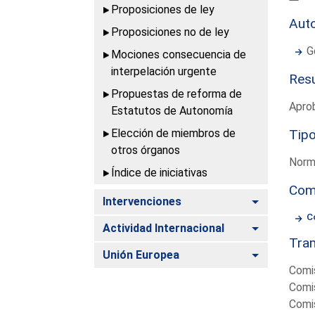
Proposiciones de ley
Aut
Proposiciones no de ley
G
Mociones consecuencia de
interpelación urgente
Resu
Propuestas de reforma de
Aprob
Estatutos de Autonomía
Elección de miembros de
Tipo
otros órganos
Norm
Índice de iniciativas
Com
Alternar
Intervenciones
C
Alternar
Actividad Internacional
Tram
Alternar
Unión Europea
Comi
Comi
Comi