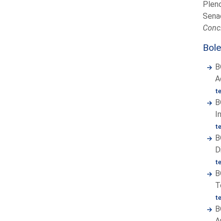
Plen
Sena
Concl
Bole
B
A
t
B
I
t
B
D
t
B
T
t
B
A