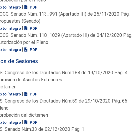
|
exto íntegro
PDF
OCG. Senado Núm. 113_991 (Apartado III) de 25/11/2020 Pág.:
ropuestas (Senado)
|
exto íntegro
PDF
OCG. Senado Núm. 118_1029 (Apartado III) de 04/12/2020 Pág.
utorización por el Pleno
|
exto íntegro
PDF
ios de Sesiones
S. Congreso de los Diputados Núm.184 de 19/10/2020 Pág: 4
omisión de Asuntos Exteriores
ictamen
|
exto íntegro
PDF
S. Congreso de los Diputados Núm.59 de 29/10/2020 Pág: 66
leno
probación del dictamen
|
exto íntegro
PDF
S. Senado Núm.33 de 02/12/2020 Pág: 1