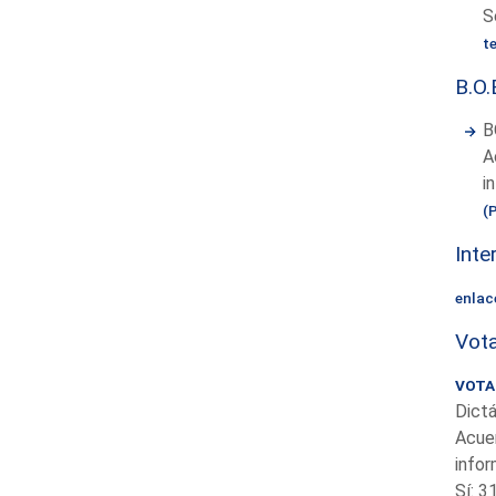
S
t
B.O.
B
A
i
(
Inte
enlac
Vota
VOTAC
Dictá
Acuer
infor
Sí: 3