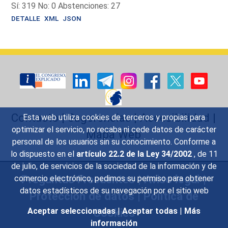
Sí: 319 No: 0 Abstenciones: 27
DETALLE
XML
JSON
Contacto
|
Sugerencias
|
Accesibilidad
|
Esta web utiliza cookies de terceros y propias para
optimizar el servicio, no recaba ni cede datos de carácter
Mapa Web
personal de los usuarios sin su conocimiento. Conforme a
lo dispuesto en el
artículo 22.2 de la Ley 34/2002
, de 11
de julio, de servicios de la sociedad de la información y de
Preguntas Frecuentes
|
Aviso legal
|
comercio electrónico, pedimos su permiso para obtener
datos estadísticos de su navegación por el sitio web
Protección de datos
|
Política de
Cookies
Aceptar seleccionadas
|
Aceptar todas
|
Más
información