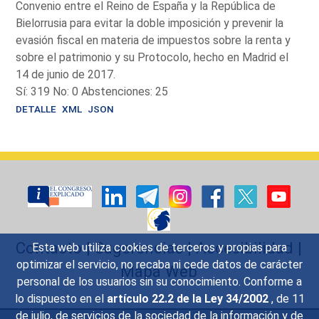
Convenio entre el Reino de España y la República de
Bielorrusia para evitar la doble imposición y prevenir la
evasión fiscal en materia de impuestos sobre la renta y
sobre el patrimonio y su Protocolo, hecho en Madrid el
14 de junio de 2017.
Sí: 319 No: 0 Abstenciones: 25
DETALLE
XML
JSON
Contacto
|
Sugerencias
|
Accesibilidad
|
Esta web utiliza cookies de terceros y propias para
optimizar el servicio, no recaba ni cede datos de carácter
Mapa Web
personal de los usuarios sin su conocimiento. Conforme a
lo dispuesto en el
artículo 22.2 de la Ley 34/2002
, de 11
de julio, de servicios de la sociedad de la información y de