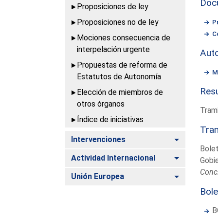
Doc
Proposiciones de ley
Proposiciones no de ley
P
C
Mociones consecuencia de
interpelación urgente
Aut
Propuestas de reforma de
M
Estatutos de Autonomía
Resu
Elección de miembros de
otros órganos
Trami
Índice de iniciativas
Tram
Alternar
Intervenciones
Bolet
Alternar
Actividad Internacional
Gobi
Conc
Alternar
Unión Europea
Bole
B