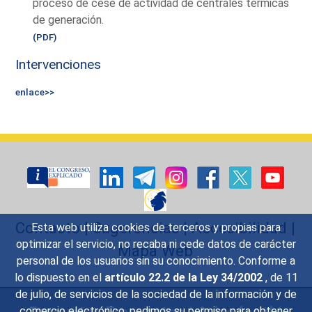
proceso de cese de actividad de centrales térmicas
de generación.
(PDF)
Intervenciones
enlace>>
Contacto
|
Sugerencias
|
Accesibilidad
|
Esta web utiliza cookies de terceros y propias para
optimizar el servicio, no recaba ni cede datos de carácter
Mapa Web
personal de los usuarios sin su conocimiento. Conforme a
lo dispuesto en el
artículo 22.2 de la Ley 34/2002
, de 11
de julio, de servicios de la sociedad de la información y de
Preguntas Frecuentes
|
Aviso legal
|
comercio electrónico, pedimos su permiso para obtener