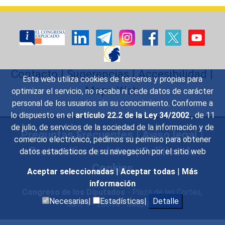
Contacto
|
Sugerencias
|
Accesibilidad
|
Esta web utiliza cookies de terceros y propias para
Mapa Web
optimizar el servicio, no recaba ni cede datos de carácter
personal de los usuarios sin su conocimiento. Conforme a
lo dispuesto en el
artículo 22.2 de la Ley 34/2002
, de 11
de julio, de servicios de la sociedad de la información y de
Preguntas Frecuentes
|
Aviso legal
|
comercio electrónico, pedimos su permiso para obtener
Protección de datos
|
Política de
datos estadísticos de su navegación por el sitio web
Cookies
Aceptar seleccionadas
|
Aceptar todas
|
Más
información
Congreso de los Diputados
- Plaza de las Cortes,
Necesarias|
Estadísticas|
Detalle
núm. 1 - 28014 - MADRID