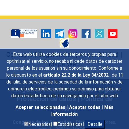
Contacto
|
Sugerencias
|
Accesibilidad
|
Esta web utiliza cookies de terceros y propias para
optimizar el servicio, no recaba ni cede datos de carácter
Mapa Web
personal de los usuarios sin su conocimiento. Conforme a
lo dispuesto en el
artículo 22.2 de la Ley 34/2002
, de 11
de julio, de servicios de la sociedad de la información y de
Preguntas Frecuentes
|
Aviso legal
|
comercio electrónico, pedimos su permiso para obtener
datos estadísticos de su navegación por el sitio web
Protección de datos
|
Política de
Cookies
Aceptar seleccionadas
|
Aceptar todas
|
Más
información
Congreso de los Diputados
- Plaza de las Cortes,
Necesarias|
Estadísticas|
Detalle