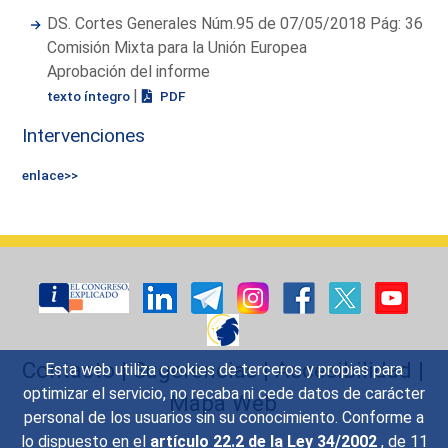
DS. Cortes Generales Núm.95 de 07/05/2018 Pág: 36
Comisión Mixta para la Unión Europea
Aprobación del informe
|
texto íntegro
PDF
Intervenciones
enlace>>
Contacto
|
Sugerencias
|
Accesibilidad
|
Esta web utiliza cookies de terceros y propias para
optimizar el servicio, no recaba ni cede datos de carácter
Mapa Web
personal de los usuarios sin su conocimiento. Conforme a
lo dispuesto en el
artículo 22.2 de la Ley 34/2002
, de 11