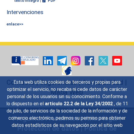
|
texto íntegro
PDF
Intervenciones
enlace>>
Contacto
|
Sugerencias
|
Accesibilidad
|
Esta web utiliza cookies de terceros y propias para
optimizar el servicio, no recaba ni cede datos de carácter
Mapa Web
personal de los usuarios sin su conocimiento. Conforme a
lo dispuesto en el
artículo 22.2 de la Ley 34/2002
, de 11
de julio, de servicios de la sociedad de la información y de
Preguntas Frecuentes
|
Aviso legal
|
comercio electrónico, pedimos su permiso para obtener
datos estadísticos de su navegación por el sitio web
Protección de datos
|
Política de