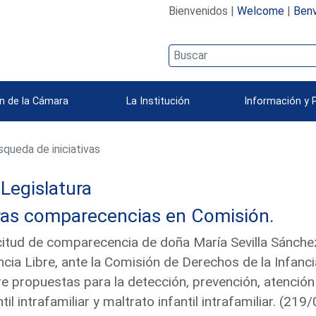
Bienvenidos |
Welcome
|
Benv
n de la Cámara
La Institución
Información y 
queda de iniciativas
 Legislatura
ras comparecencias en Comisión.
citud de comparecencia de doña María Sevilla Sánchez
ncia Libre, ante la Comisión de Derechos de la Infanc
e propuestas para la detección, prevención, atención
ntil intrafamiliar y maltrato infantil intrafamiliar. (21