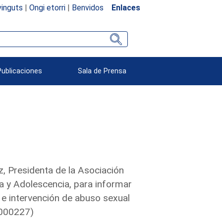
inguts
|
Ongi etorri
|
Benvidos
Enlaces
Publicaciones
Sala de Prensa
, Presidenta de la Asociación
ia y Adolescencia, para informar
 e intervención de abuso sexual
9/000227)