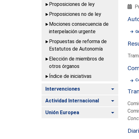
Proposiciones de ley
Pr
Proposiciones no de ley
Aut
Mociones consecuencia de
interpelación urgente
G
Propuestas de reforma de
Resu
Estatutos de Autonomía
Trami
Elección de miembros de
otros órganos
Com
Índice de iniciativas
C
Alternar
Intervenciones
Tram
Alternar
Actividad Internacional
Comis
Comis
Alternar
Unión Europea
Conc
Diar