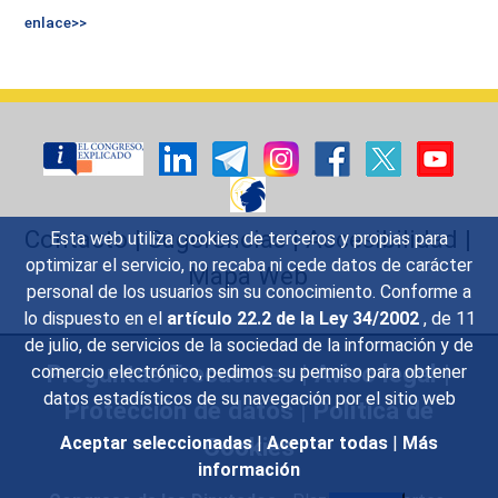
enlace>>
Contacto
|
Sugerencias
|
Accesibilidad
|
Esta web utiliza cookies de terceros y propias para
optimizar el servicio, no recaba ni cede datos de carácter
Mapa Web
personal de los usuarios sin su conocimiento. Conforme a
lo dispuesto en el
artículo 22.2 de la Ley 34/2002
, de 11
de julio, de servicios de la sociedad de la información y de
Preguntas Frecuentes
|
Aviso legal
|
comercio electrónico, pedimos su permiso para obtener
datos estadísticos de su navegación por el sitio web
Protección de datos
|
Política de
Cookies
Aceptar seleccionadas
|
Aceptar todas
|
Más
información