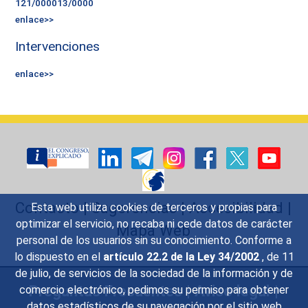
121/000013/0000
enlace>>
Intervenciones
enlace>>
Contacto
|
Sugerencias
|
Accesibilidad
|
Esta web utiliza cookies de terceros y propias para
optimizar el servicio, no recaba ni cede datos de carácter
Mapa Web
personal de los usuarios sin su conocimiento. Conforme a
lo dispuesto en el
artículo 22.2 de la Ley 34/2002
, de 11
de julio, de servicios de la sociedad de la información y de
Preguntas Frecuentes
|
Aviso legal
|
comercio electrónico, pedimos su permiso para obtener
datos estadísticos de su navegación por el sitio web