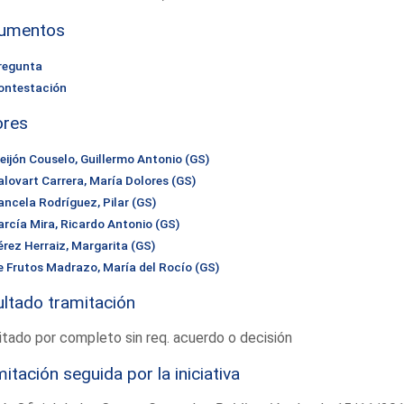
umentos
regunta
ontestación
ores
eijón Couselo, Guillermo Antonio (GS)
alovart Carrera, María Dolores (GS)
ancela Rodríguez, Pilar (GS)
arcía Mira, Ricardo Antonio (GS)
érez Herraiz, Margarita (GS)
e Frutos Madrazo, María del Rocío (GS)
ltado tramitación
tado por completo sin req. acuerdo o decisión
itación seguida por la iniciativa