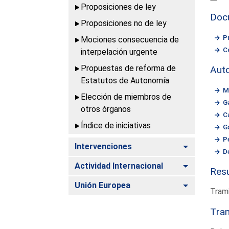
Proposiciones de ley
Doc
Proposiciones no de ley
P
Mociones consecuencia de
C
interpelación urgente
Propuestas de reforma de
Aut
Estatutos de Autonomía
M
Elección de miembros de
G
otros órganos
C
Índice de iniciativas
G
P
Alternar
Intervenciones
D
Alternar
Actividad Internacional
Resu
Alternar
Unión Europea
Trami
Tram