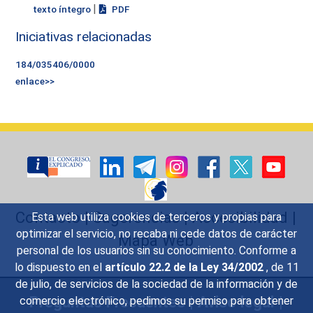
|
texto íntegro
PDF
Iniciativas relacionadas
184/035406/0000
enlace>>
Contacto
|
Sugerencias
|
Accesibilidad
|
Esta web utiliza cookies de terceros y propias para
optimizar el servicio, no recaba ni cede datos de carácter
Mapa Web
personal de los usuarios sin su conocimiento. Conforme a
lo dispuesto en el
artículo 22.2 de la Ley 34/2002
, de 11
de julio, de servicios de la sociedad de la información y de
Preguntas Frecuentes
|
Aviso legal
|
comercio electrónico, pedimos su permiso para obtener