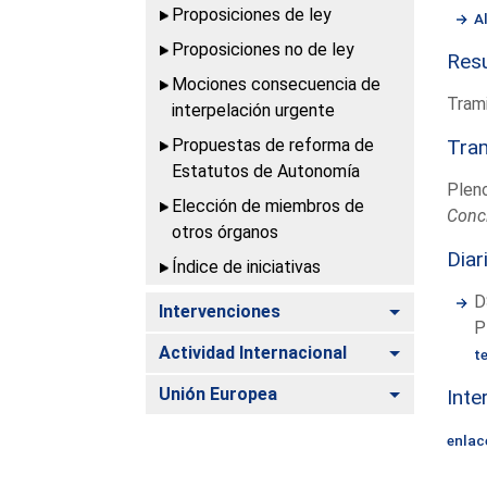
Proposiciones de ley
A
Proposiciones no de ley
Resu
Mociones consecuencia de
Trami
interpelación urgente
Propuestas de reforma de
Tram
Estatutos de Autonomía
Plen
Elección de miembros de
Conc
otros órganos
Diar
Índice de iniciativas
D
Alternar
Intervenciones
P
Alternar
Actividad Internacional
t
Alternar
Unión Europea
Inte
enlac