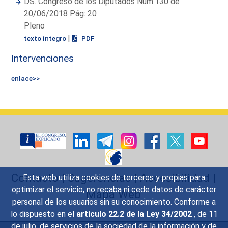
DS. Congreso de los Diputados Núm.130 de
20/06/2018 Pág: 20
Pleno
|
texto íntegro
PDF
Intervenciones
enlace>>
Contacto
|
Sugerencias
|
Accesibilidad
|
Esta web utiliza cookies de terceros y propias para
optimizar el servicio, no recaba ni cede datos de carácter
Mapa Web
personal de los usuarios sin su conocimiento. Conforme a
lo dispuesto en el
artículo 22.2 de la Ley 34/2002
, de 11
de julio, de servicios de la sociedad de la información y de