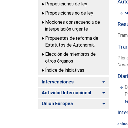
Aut
Proposiciones de ley
Proposiciones no de ley
M
Mociones consecuencia de
Resu
interpelación urgente
Trami
Propuestas de reforma de
Estatutos de Autonomía
Tram
Elección de miembros de
Plen
otros órganos
Conc
Índice de iniciativas
Diar
Alternar
Intervenciones
D
Alternar
Actividad Internacional
P
t
Alternar
Unión Europea
Inte
enlac