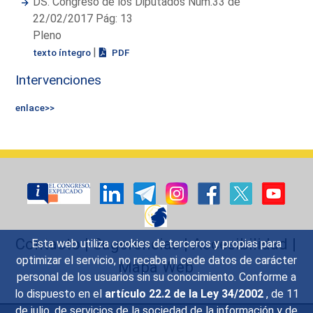
DS. Congreso de los Diputados Núm.33 de
22/02/2017 Pág: 13
Pleno
|
texto íntegro
PDF
Intervenciones
enlace>>
Contacto
|
Sugerencias
|
Accesibilidad
|
Esta web utiliza cookies de terceros y propias para
optimizar el servicio, no recaba ni cede datos de carácter
Mapa Web
personal de los usuarios sin su conocimiento. Conforme a
lo dispuesto en el
artículo 22.2 de la Ley 34/2002
, de 11
de julio, de servicios de la sociedad de la información y de