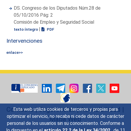
DS. Congreso de los Diputados Núm.28 de
05/10/2016 Pág: 2
Comisión de Empleo y Seguridad Social
|
texto íntegro
PDF
Intervenciones
enlace>>
Contacto
|
Sugerencias
|
Accesibilidad
|
Esta web utiliza cookies de terceros y propias para
optimizar el servicio, no recaba ni cede datos de carácter
Mapa Web
personal de los usuarios sin su conocimiento. Conforme a
lo dispuesto en el
artículo 22.2 de la Ley 34/2002
, de 11