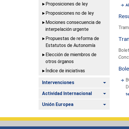
Proposiciones de ley
A
Proposiciones no de ley
Resu
Mociones consecuencia de
Trami
interpelación urgente
Propuestas de reforma de
Tram
Estatutos de Autonomía
Bolet
Elección de miembros de
Conc
otros órganos
Bole
Índice de iniciativas
B
Alternar
Intervenciones
D
Alternar
Actividad Internacional
t
Alternar
Unión Europea