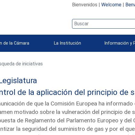
Bienvenidos |
Welcome
|
Benv
n de la Cámara
La Institución
Información y 
queda de iniciativas
Legislatura
trol de la aplicación del principio de 
nicación de que la Comisión Europea ha informado qu
amen motivado sobre la vulneración del principio de 
uesta de Reglamento del Parlamento Europeo y del 
ntizar la seguridad del suministro de gas y por el q