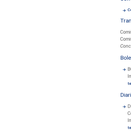
C
Tram
Comis
Comis
Concl
Bole
B
I
t
Diar
D
C
I
t