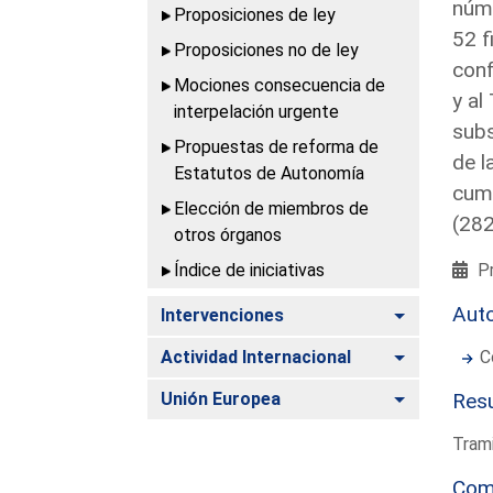
núme
Proposiciones de ley
52 f
Proposiciones no de ley
conf
Mociones consecuencia de
y al
interpelación urgente
subs
Propuestas de reforma de
de l
Estatutos de Autonomía
cump
Elección de miembros de
(28
otros órganos
Índice de iniciativas
Pr
Aut
Alternar
Intervenciones
Alternar
Actividad Internacional
C
Alternar
Unión Europea
Resu
Trami
Com