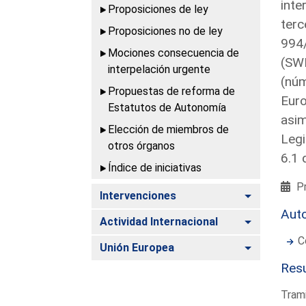
inte
Proposiciones de ley
terc
Proposiciones no de ley
994/
Mociones consecuencia de
(SWD
interpelación urgente
(núm
Propuestas de reforma de
Euro
Estatutos de Autonomía
asim
Elección de miembros de
Legi
otros órganos
6.1 
Índice de iniciativas
Pr
Alternar
Intervenciones
Aut
Alternar
Actividad Internacional
C
Alternar
Unión Europea
Resu
Trami