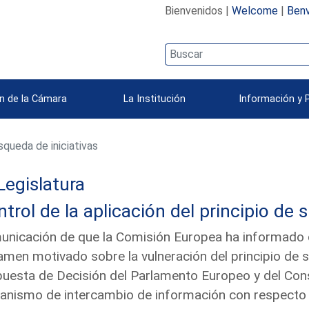
Bienvenidos |
Welcome
|
Benv
n de la Cámara
La Institución
Información y 
queda de iniciativas
Legislatura
trol de la aplicación del principio de 
nicación de que la Comisión Europea ha informado qu
amen motivado sobre la vulneración del principio de 
uesta de Decisión del Parlamento Europeo y del Conse
nismo de intercambio de información con respecto 