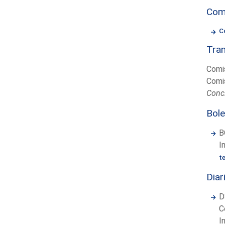
Com
C
Tram
Comis
Comis
Concl
Bole
B
I
t
Diar
D
C
I