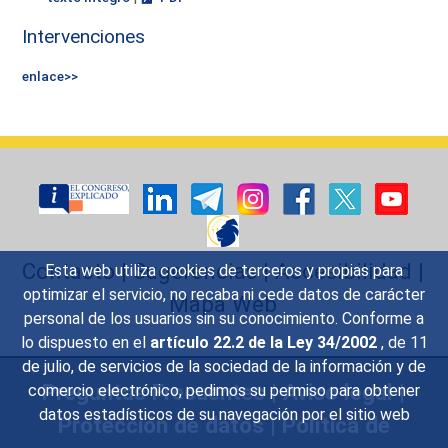
Intervenciones
enlace>>
Contacto
|
Sugerencias
|
Accesibilidad
|
Esta web utiliza cookies de terceros y propias para
optimizar el servicio, no recaba ni cede datos de carácter
Mapa Web
personal de los usuarios sin su conocimiento. Conforme a
lo dispuesto en el
artículo 22.2 de la Ley 34/2002
, de 11
de julio, de servicios de la sociedad de la información y de
Preguntas Frecuentes
|
Aviso legal
|
comercio electrónico, pedimos su permiso para obtener
datos estadísticos de su navegación por el sitio web
Protección de datos
|
Política de