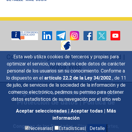
Contacto
|
Sugerencias
|
Accesibilidad
|
Esta web utiliza cookies de terceros y propias para
optimizar el servicio, no recaba ni cede datos de carácter
Mapa Web
personal de los usuarios sin su conocimiento. Conforme a
lo dispuesto en el
artículo 22.2 de la Ley 34/2002
, de 11
de julio, de servicios de la sociedad de la información y de
Preguntas Frecuentes
|
Aviso legal
|
comercio electrónico, pedimos su permiso para obtener
datos estadísticos de su navegación por el sitio web
Protección de datos
|
Política de
Cookies
Aceptar seleccionadas
|
Aceptar todas
|
Más
información
Congreso de los Diputados
- Plaza de las Cortes,
Necesarias|
Estadísticas|
Detalle