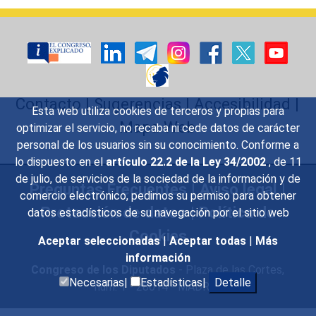
Contacto
|
Sugerencias
|
Accesibilidad
|
Esta web utiliza cookies de terceros y propias para
Mapa Web
optimizar el servicio, no recaba ni cede datos de carácter
personal de los usuarios sin su conocimiento. Conforme a
lo dispuesto en el
artículo 22.2 de la Ley 34/2002
, de 11
de julio, de servicios de la sociedad de la información y de
Preguntas Frecuentes
|
Aviso legal
|
comercio electrónico, pedimos su permiso para obtener
Protección de datos
|
Política de
datos estadísticos de su navegación por el sitio web
Cookies
Aceptar seleccionadas
|
Aceptar todas
|
Más
información
Congreso de los Diputados
- Plaza de las Cortes,
Necesarias|
Estadísticas|
Detalle
núm. 1 - 28014 - MADRID