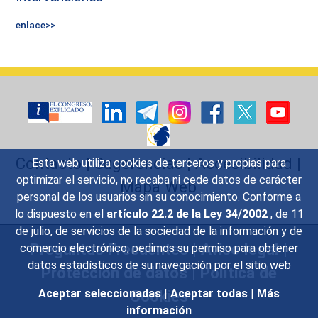
enlace>>
Contacto
|
Sugerencias
|
Accesibilidad
|
Esta web utiliza cookies de terceros y propias para
optimizar el servicio, no recaba ni cede datos de carácter
Mapa Web
personal de los usuarios sin su conocimiento. Conforme a
lo dispuesto en el
artículo 22.2 de la Ley 34/2002
, de 11
de julio, de servicios de la sociedad de la información y de
Preguntas Frecuentes
|
Aviso legal
|
comercio electrónico, pedimos su permiso para obtener
datos estadísticos de su navegación por el sitio web
Protección de datos
|
Política de
Cookies
Aceptar seleccionadas
|
Aceptar todas
|
Más
información