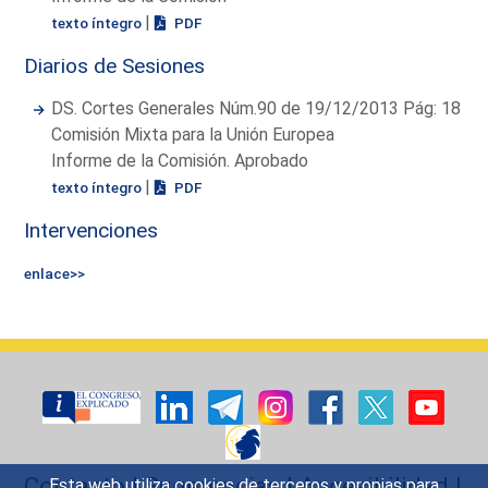
|
texto íntegro
PDF
Diarios de Sesiones
DS. Cortes Generales Núm.90 de 19/12/2013 Pág: 18
Comisión Mixta para la Unión Europea
Informe de la Comisión. Aprobado
|
texto íntegro
PDF
Intervenciones
enlace>>
Contacto
|
Sugerencias
|
Accesibilidad
|
Esta web utiliza cookies de terceros y propias para