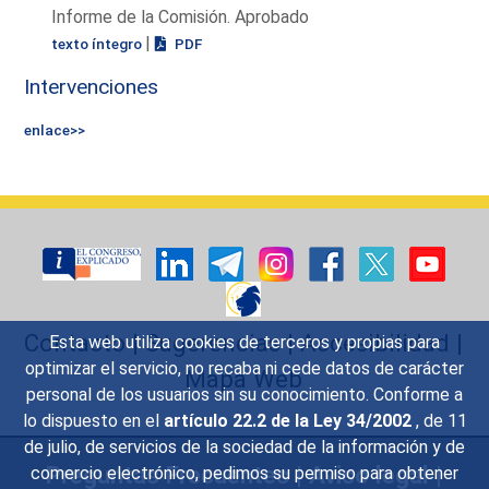
Informe de la Comisión. Aprobado
|
texto íntegro
PDF
Intervenciones
enlace>>
Contacto
|
Sugerencias
|
Accesibilidad
|
Esta web utiliza cookies de terceros y propias para
optimizar el servicio, no recaba ni cede datos de carácter
Mapa Web
personal de los usuarios sin su conocimiento. Conforme a
lo dispuesto en el
artículo 22.2 de la Ley 34/2002
, de 11
de julio, de servicios de la sociedad de la información y de
Preguntas Frecuentes
|
Aviso legal
|
comercio electrónico, pedimos su permiso para obtener