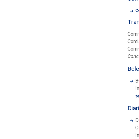
C
Tram
Comis
Comis
Comis
Concl
Bole
B
I
t
Diar
D
C
I