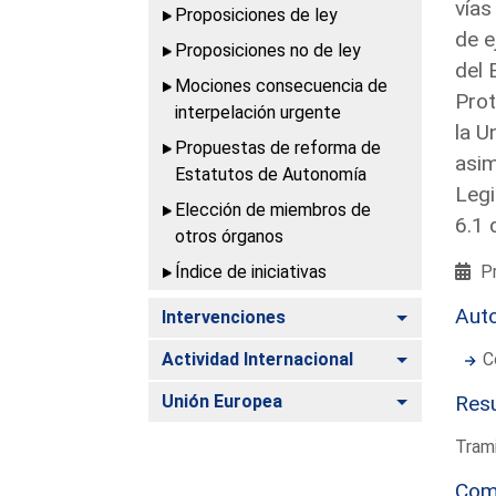
vías
Proposiciones de ley
de e
Proposiciones no de ley
del 
Mociones consecuencia de
Prot
interpelación urgente
la U
Propuestas de reforma de
asim
Estatutos de Autonomía
Legi
Elección de miembros de
6.1 
otros órganos
Índice de iniciativas
Pr
Aut
Alternar
Intervenciones
Alternar
Actividad Internacional
C
Alternar
Unión Europea
Resu
Trami
Com