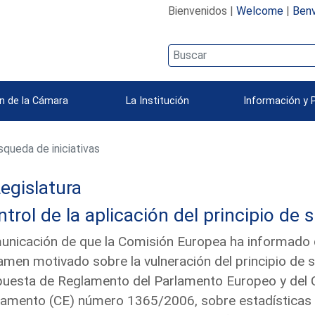
Bienvenidos |
Welcome
|
Benv
n de la Cámara
La Institución
Información y 
queda de iniciativas
egislatura
trol de la aplicación del principio de 
nicación de que la Comisión Europea ha informado qu
amen motivado sobre la vulneración del principio de 
uesta de Reglamento del Parlamento Europeo y del C
amento (CE) número 1365/2006, sobre estadísticas 