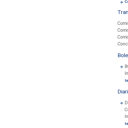
C
Tram
Comis
Comis
Comis
Concl
Bole
B
I
t
Diar
D
C
I
t