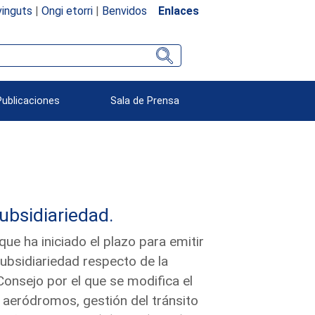
inguts
|
Ongi etorri
|
Benvidos
Enlaces
Publicaciones
Sala de Prensa
subsidiariedad.
e ha iniciado el plazo para emitir
subsidiariedad respecto de la
onsejo por el que se modifica el
aeródromos, gestión del tránsito