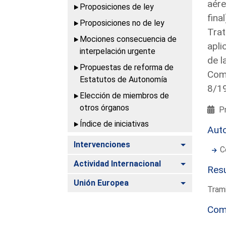
aére
Proposiciones de ley
fina
Proposiciones no de ley
Trat
Mociones consecuencia de
apli
interpelación urgente
de l
Propuestas de reforma de
Comu
Estatutos de Autonomía
8/1
Elección de miembros de
otros órganos
Pr
Índice de iniciativas
Aut
Alternar
Intervenciones
C
Alternar
Actividad Internacional
Resu
Alternar
Unión Europea
Trami
Com