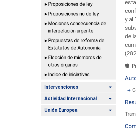
esta
Proposiciones de ley
conf
Proposiciones no de ley
y al
Mociones consecuencia de
subs
interpelación urgente
de l
Propuestas de reforma de
cump
Estatutos de Autonomía
(28
Elección de miembros de
otros órganos
Pr
Índice de iniciativas
Aut
Alternar
Intervenciones
C
Alternar
Actividad Internacional
Resu
Alternar
Unión Europea
Trami
Com