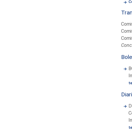
C
Tram
Comis
Comis
Comis
Concl
Bole
B
I
t
Diar
D
C
I
t