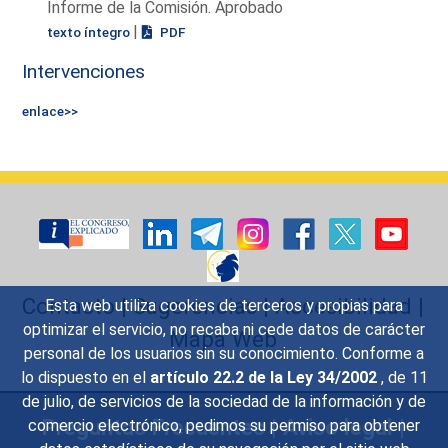
Informe de la Comisión. Aprobado
|
texto íntegro
PDF
Intervenciones
enlace>>
Contacto
|
Sugerencias
|
Accesibilidad
|
Esta web utiliza cookies de terceros y propias para
optimizar el servicio, no recaba ni cede datos de carácter
Mapa Web
personal de los usuarios sin su conocimiento. Conforme a
lo dispuesto en el
artículo 22.2 de la Ley 34/2002
, de 11
de julio, de servicios de la sociedad de la información y de
Preguntas Frecuentes
|
Aviso legal
|
comercio electrónico, pedimos su permiso para obtener