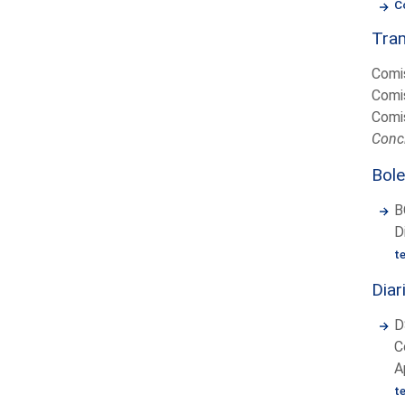
C
Tram
Comis
Comis
Comis
Concl
Bole
B
D
t
Diar
D
C
A
t