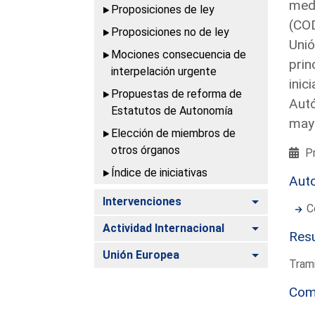
medi
Proposiciones de ley
(COD
Proposiciones no de ley
Unió
Mociones consecuencia de
prin
interpelación urgente
inic
Propuestas de reforma de
Autó
Estatutos de Autonomía
may
Elección de miembros de
otros órganos
Pr
Índice de iniciativas
Aut
Alternar
Intervenciones
C
Alternar
Actividad Internacional
Resu
Alternar
Unión Europea
Tram
Com