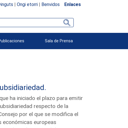
inguts
|
Ongi etorri
|
Benvidos
Enlaces
Publicaciones
Sala de Prensa
subsidiariedad.
e ha iniciado el plazo para emitir
subsidiariedad respecto de la
onsejo por el que se modifica el
as económicas europeas