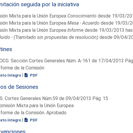
itación seguida por la iniciativa
ión Mixta para la Unión Europea
Conocimiento
desde 19/03/201
ión Mixta para la Unión Europea
Mesa - Acuerdo
desde 19/03/2
ión Mixta para la Unión Europea
Informe
desde 19/03/2013 has
uido - (Tramitado sin propuestas de resolución)
desde 09/04/20
tines
OCG. Sección Cortes Generales Núm. A-161 de 17/04/2013 Pág.
nforme de la Comisión
|
exto íntegro
PDF
ios de Sesiones
S. Cortes Generales Núm.59 de 09/04/2013 Pág: 15
omisión Mixta para la Unión Europea
nforme de la Comisión. Aprobado
|
exto íntegro
PDF
rvenciones