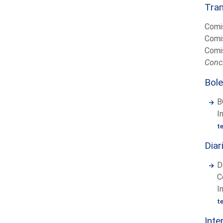
Tram
Comis
Comis
Comis
Concl
Bole
B
I
t
Diar
D
C
I
t
Inte