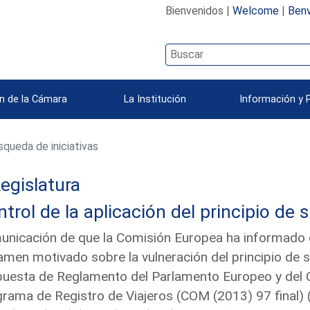
Bienvenidos |
Welcome
|
Benv
n de la Cámara
La Institución
Información y 
queda de iniciativas
egislatura
trol de la aplicación del principio de 
nicación de que la Comisión Europea ha informado qu
amen motivado sobre la vulneración del principio de 
uesta de Reglamento del Parlamento Europeo y del C
rama de Registro de Viajeros (COM (2013) 97 final