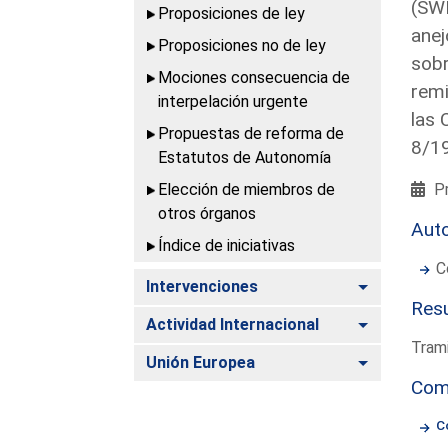
(SWD
Proposiciones de ley
anej
Proposiciones no de ley
sobr
Mociones consecuencia de
remi
interpelación urgente
las 
Propuestas de reforma de
8/1
Estatutos de Autonomía
Elección de miembros de
Pr
otros órganos
Aut
Índice de iniciativas
C
Alternar
Intervenciones
Resu
Alternar
Actividad Internacional
Trami
Alternar
Unión Europea
Com
C