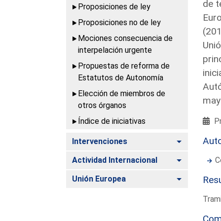
de t
Proposiciones de ley
Euro
Proposiciones no de ley
(201
Mociones consecuencia de
Unió
interpelación urgente
prin
Propuestas de reforma de
inic
Estatutos de Autonomía
Autó
Elección de miembros de
may
otros órganos
Índice de iniciativas
Pr
Aut
Alternar
Intervenciones
Alternar
Actividad Internacional
C
Alternar
Unión Europea
Resu
Trami
Com