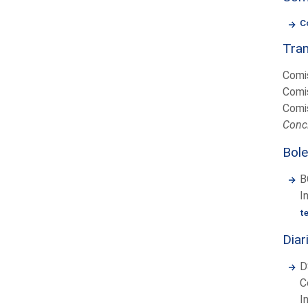
C
Tram
Comis
Comis
Comis
Concl
Bole
B
I
t
Diar
D
C
I