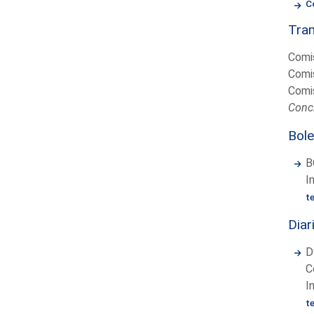
C
Tram
Comis
Comis
Comis
Concl
Bole
B
I
t
Diar
D
C
I
t