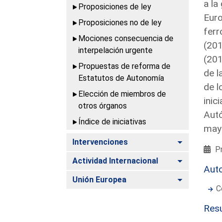
a la
Proposiciones de ley
Euro
Proposiciones no de ley
ferr
Mociones consecuencia de
(201
interpelación urgente
(201
Propuestas de reforma de
de l
Estatutos de Autonomía
de l
Elección de miembros de
inic
otros órganos
Autó
Índice de iniciativas
may
Alternar
Intervenciones
Pr
Alternar
Actividad Internacional
Aut
Alternar
Unión Europea
C
Resu