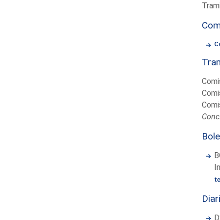
Trami
Com
C
Tram
Comis
Comis
Comis
Concl
Bole
B
I
t
Diar
D