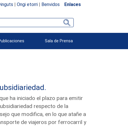
inguts
|
Ongi etorri
|
Benvidos
Enlaces
Publicaciones
Sala de Prensa
subsidiariedad.
e ha iniciado el plazo para emitir
subsidiariedad respecto de la
ejo que modifica, en lo que atañe a
nsporte de viajeros por ferrocarril y