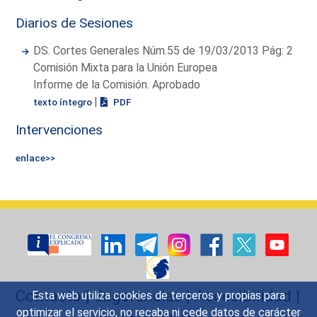
Diarios de Sesiones
DS. Cortes Generales Núm.55 de 19/03/2013 Pág: 2
Comisión Mixta para la Unión Europea
Informe de la Comisión. Aprobado
|
texto íntegro
PDF
Intervenciones
enlace>>
Contacto
|
Sugerencias
|
Accesibilidad
|
Esta web utiliza cookies de terceros y propias para
optimizar el servicio, no recaba ni cede datos de carácter