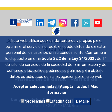
Contacto
|
Sugerencias
|
Accesibilidad
|
Esta web utiliza cookies de terceros y propias para
optimizar el servicio, no recaba ni cede datos de carácter
Mapa Web
personal de los usuarios sin su conocimiento. Conforme a
lo dispuesto en el
artículo 22.2 de la Ley 34/2002
, de 11
de julio, de servicios de la sociedad de la información y de
Preguntas Frecuentes
|
Aviso legal
|
comercio electrónico, pedimos su permiso para obtener
datos estadísticos de su navegación por el sitio web
Protección de datos
|
Política de
Cookies
Aceptar seleccionadas
|
Aceptar todas
|
Más
información
Congreso de los Diputados
- Plaza de las Cortes,
Necesarias|
Estadísticas|
Detalle
núm. 1 - 28014 - MADRID