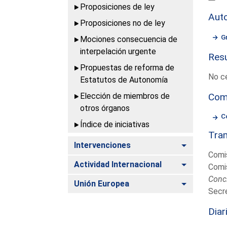
Proposiciones de ley
Aut
Proposiciones no de ley
G
Mociones consecuencia de
interpelación urgente
Resu
Propuestas de reforma de
No c
Estatutos de Autonomía
Elección de miembros de
Com
otros órganos
C
Índice de iniciativas
Tram
Alternar
Intervenciones
Comi
Alternar
Actividad Internacional
Comi
Concl
Alternar
Unión Europea
Secre
Diar