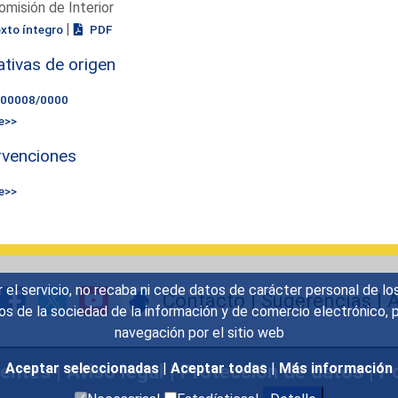
omisión de Interior
|
exto íntegro
PDF
iativas de origen
000008/0000
e>>
rvenciones
e>>
r el servicio, no recaba ni cede datos de carácter personal de lo
Contacto
|
Sugerencias
|
A
icios de la sociedad de la información y de comercio electrónic
navegación por el sitio web
uentes
|
Aviso legal
|
Protección de datos
|
Po
Aceptar seleccionadas
|
Aceptar todas
|
Más información