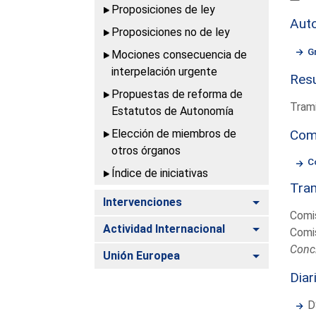
Proposiciones de ley
Aut
Proposiciones no de ley
G
Mociones consecuencia de
interpelación urgente
Resu
Propuestas de reforma de
Trami
Estatutos de Autonomía
Elección de miembros de
Com
otros órganos
C
Índice de iniciativas
Tram
Alternar
Intervenciones
Comi
Alternar
Actividad Internacional
Comis
Conc
Alternar
Unión Europea
Diar
D