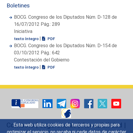
Boletines
BOCG. Congreso de los Diputados Núm. D-128 de
16/07/2012 Pág.: 289
Iniciativa
|
texto íntegro
PDF
BOCG. Congreso de los Diputados Núm. D-154 de
03/10/2012 Pág.: 642
Contestación del Gobierno
|
texto íntegro
PDF
Contacto
|
Sugerencias
|
Accesibilidad
|
Esta web utiliza cookies de terceros y propias para
optimizar el servicio, no recaba ni cede datos de carácter