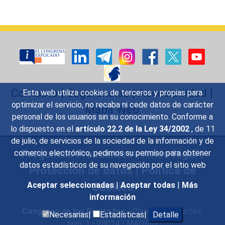
Contacto
|
Sugerencias
|
Accesibilidad
|
Esta web utiliza cookies de terceros y propias para
optimizar el servicio, no recaba ni cede datos de carácter
Mapa Web
personal de los usuarios sin su conocimiento. Conforme a
lo dispuesto en el
artículo 22.2 de la Ley 34/2002
, de 11
de julio, de servicios de la sociedad de la información y de
Preguntas Frecuentes
|
Aviso legal
|
comercio electrónico, pedimos su permiso para obtener
datos estadísticos de su navegación por el sitio web
Protección de datos
|
Política de
Cookies
Aceptar seleccionadas
|
Aceptar todas
|
Más
información
Congreso de los Diputados
- Plaza de las Cortes,
Necesarias|
Estadísticas|
Detalle
núm. 1 - 28014 - MADRID